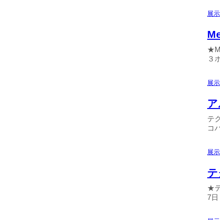
展示
M
★M
３
展示
ア
テ
コハ
展示
テ
★
7日