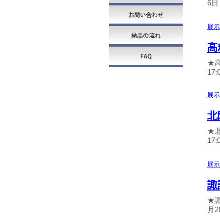
6日
展示
高
★高
17:0
展示
北
★北
17
展示
諏
★諏
月2