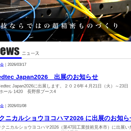
会
｜
2026/03/17
edtec Japan2026 出展のお知らせ
edtec Japan2026に出展します。２０２6年４月21日（火）
ホール 1420 長野県ブース4
会
｜
2026/01/08
クニカルショウヨコハマ2026 に出展のお知ら
テクニカルショウヨコハマ2026（第47回工業技術見本市）に出展いた