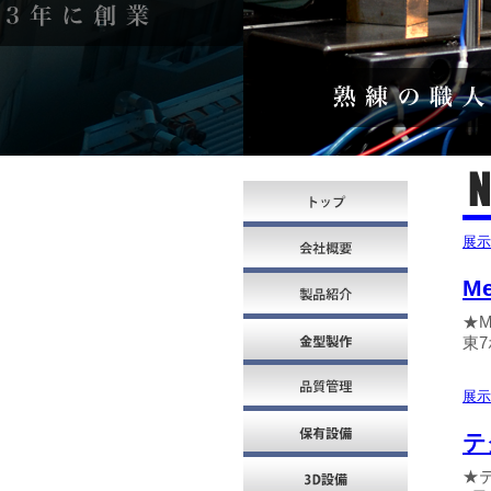
展示
M
★M
東7
展示
テ
★